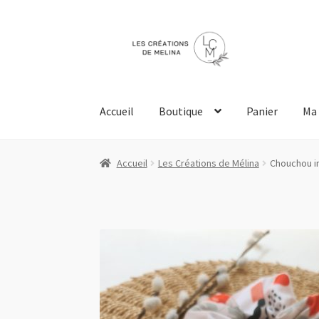
Aller
Aller
à
au
la
contenu
navigation
Accueil
Boutique
Panier
Ma 
Accueil
Boutique
Liste de souhaits
Mon comp
Accueil
Les Créations de Mélina
Chouchou i