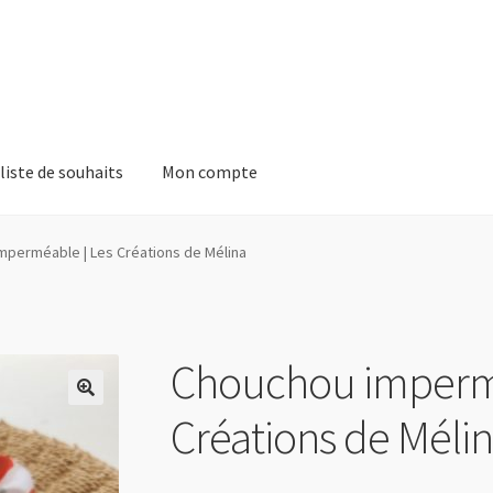
liste de souhaits
Mon compte
te
Panier
Politique de confidentialité
Validation de la commande
mperméable | Les Créations de Mélina
Chouchou impermé
Créations de Méli