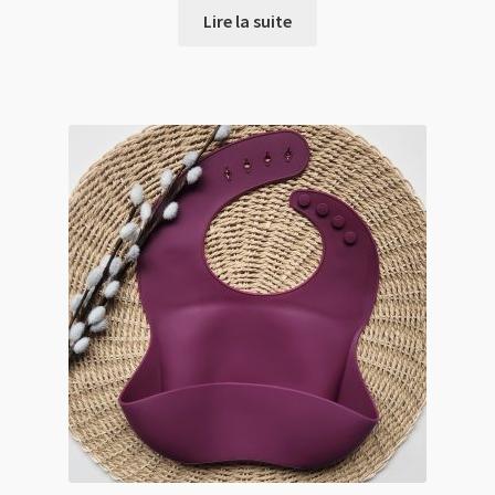
initial
actuel
Lire la suite
était :
est :
15.00 $.
12.00 $.