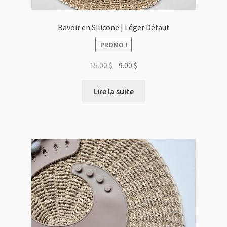
Bavoir en Silicone | Léger Défaut
PROMO !
Le
Le
15.00
$
9.00
$
prix
prix
initial
actuel
Lire la suite
était :
est :
15.00 $.
9.00 $.