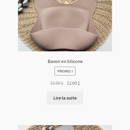
Bavoir en Silicone
PROMO !
Le
Le
15.00
$
12.00
$
prix
prix
initial
actuel
Lire la suite
était :
est :
15.00 $.
12.00 $.