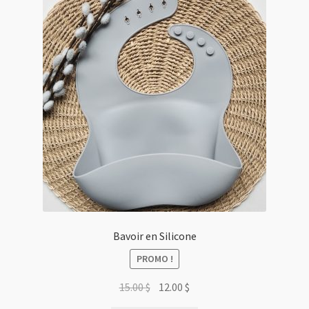
Bavoir en Silicone
PROMO !
Le
Le
15.00
$
12.00
$
prix
prix