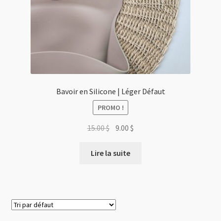
Bavoir en Silicone | Léger Défaut
PROMO !
Le
Le
15.00
$
9.00
$
prix
prix
initial
actuel
Lire la suite
était :
est :
15.00 $.
9.00 $.