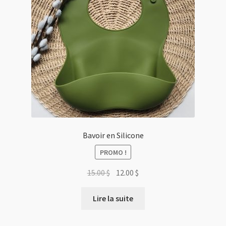
Bavoir en Silicone
PROMO !
Le
Le
15.00
$
12.00
$
prix
prix
initial
actuel
Lire la suite
était :
est :
15.00 $.
12.00 $.