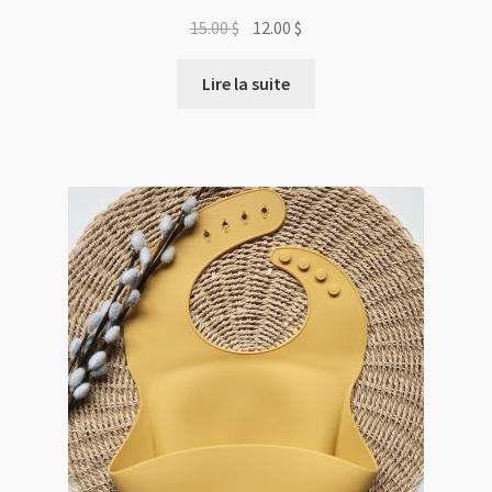
Le
Le
15.00
$
12.00
$
prix
prix
initial
actuel
Lire la suite
était :
est :
15.00 $.
12.00 $.