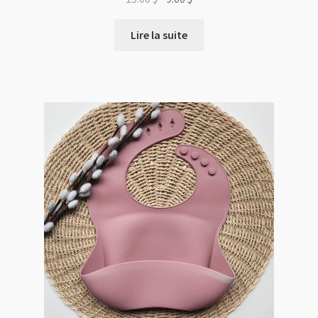
prix
prix
initial
actuel
Lire la suite
était :
est :
15.00 $.
9.00 $.