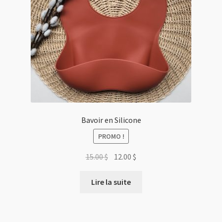
Bavoir en Silicone
PROMO !
Le
Le
15.00
$
12.00
$
prix
prix
initial
actuel
Lire la suite
était :
est :
15.00 $.
12.00 $.