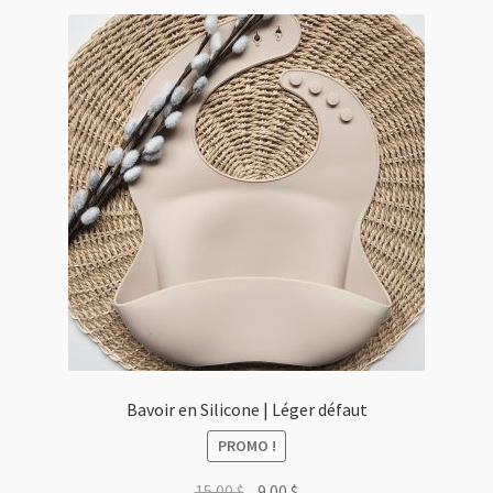
Bavoir en Silicone | Léger défaut
PROMO !
Le
Le
15.00
$
9.00
$