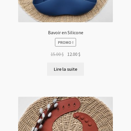
Bavoir en Silicone
PROMO !
Le
Le
15.00
$
12.00
$
prix
prix
initial
actuel
Lire la suite
était :
est :
15.00 $.
12.00 $.