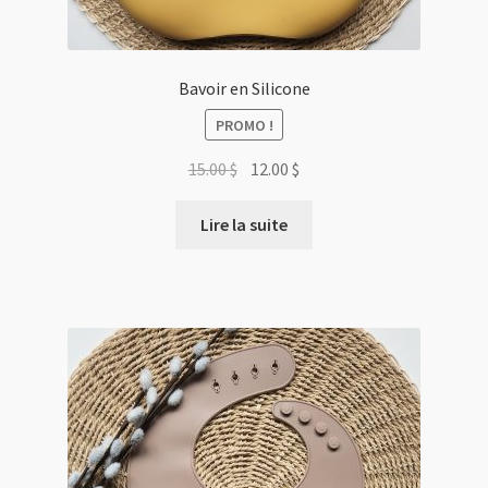
Bavoir en Silicone
PROMO !
Le
Le
15.00
$
12.00
$
prix
prix
initial
actuel
Lire la suite
était :
est :
15.00 $.
12.00 $.