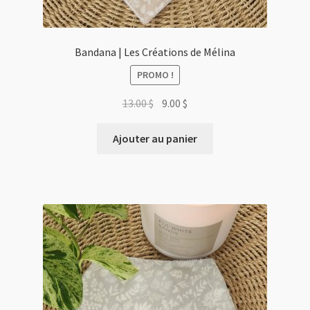
Bandana | Les Créations de Mélina
PROMO !
Le
Le
13.00
$
9.00
$
prix
prix
initial
actuel
Ajouter au panier
était :
est :
13.00 $.
9.00 $.