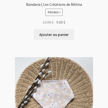
Bandana | Les Créations de Mélina
PROMO !
Le
Le
13.00
$
9.00
$
prix
prix
initial
actuel
Ajouter au panier
était :
est :
13.00 $.
9.00 $.