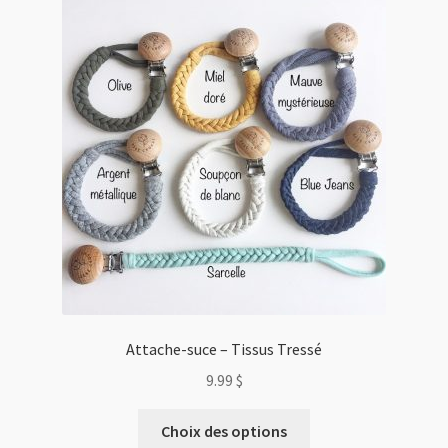
Attache-suce – Tissus Tressé
9.99
$
Ce
Choix des options
produit