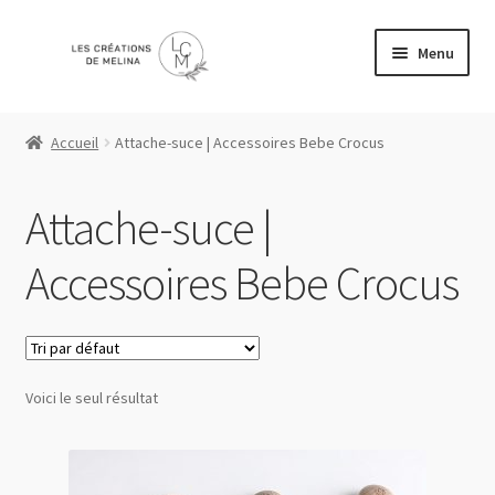
Aller
Aller
Menu
à
au
la
contenu
Accueil
navigation
Accueil
Attache-suce | Accessoires Bebe Crocus
Boutique
Attache-suce |
Liste de souhaits
Accessoires Bebe Crocus
Mon compte
Panier
Voici le seul résultat
Politique de confidentialité
Validation de la commande