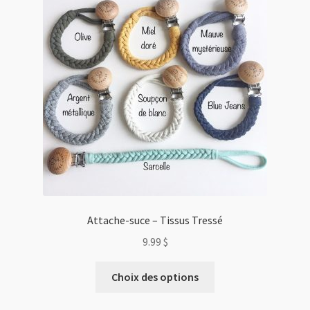
Attache-suce – Tissus Tressé
9.99
$
Ce
Choix des options
produit
a