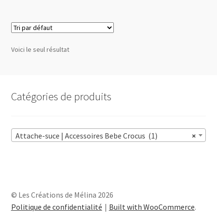
plusieurs
variations.
Les
options
Voici le seul résultat
peuvent
être
choisies
sur
Catégories de produits
la
page
du
Attache-suce | Accessoires Bebe Crocus (1)
×
produit
© Les Créations de Mélina 2026
Politique de confidentialité
Built with WooCommerce
.