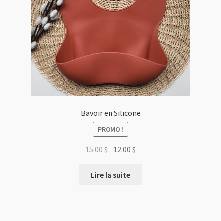
Bavoir en Silicone
PROMO !
Le
Le
15.00
$
12.00
$
prix
prix
initial
actuel
Lire la suite
était :
est :
15.00 $.
12.00 $.