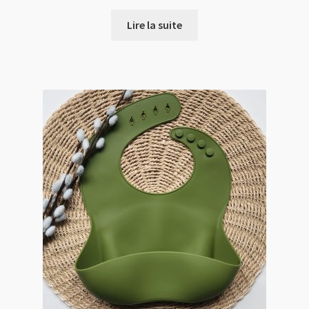
prix
prix
initial
actuel
Lire la suite
était :
est :
15.00 $.
12.00 $.