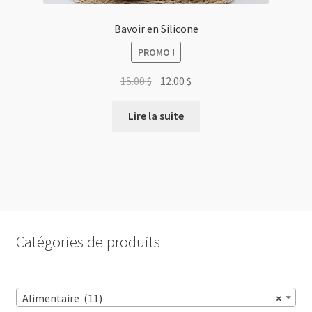
Bavoir en Silicone
PROMO !
Le
Le
15.00
$
12.00
$
prix
prix
initial
actuel
Lire la suite
était :
est :
15.00 $.
12.00 $.
Catégories de produits
Alimentaire (11)
×