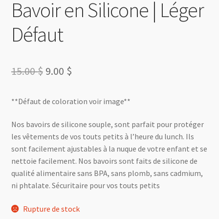
Bavoir en Silicone | Léger
Défaut
Le
Le
15.00
$
9.00
$
prix
prix
**Défaut de coloration voir image**
initial
actuel
était :
est :
Nos bavoirs de silicone souple, sont parfait pour protéger
les vêtements de vos touts petits à l’heure du lunch. Ils
15.00 $.
9.00 $.
sont facilement ajustables à la nuque de votre enfant et se
nettoie facilement. Nos bavoirs sont faits de silicone de
qualité alimentaire sans BPA, sans plomb, sans cadmium,
ni phtalate. Sécuritaire pour vos touts petits
Rupture de stock