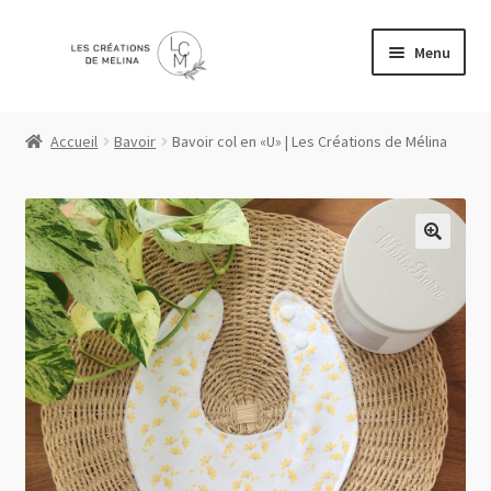
Aller
Aller
Menu
à
au
la
contenu
Accueil
navigation
Accueil
Bavoir
Bavoir col en «U» | Les Créations de Mélina
Boutique
Liste de souhaits
Mon compte
Panier
Politique de confidentialité
Validation de la commande