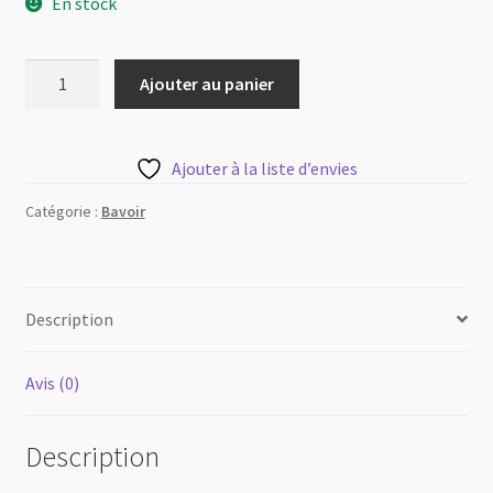
En stock
quantité
Ajouter au panier
de
Bavoir
col
Ajouter à la liste d’envies
en
«U»
Catégorie :
Bavoir
|
Les
Créations
Description
de
Mélina
Avis (0)
Description