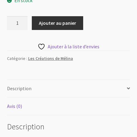
En stock
quantité
Ajouter au panier
de
Bandana
| Les
Ajouter à la liste d’envies
Créations
de
Catégorie :
Les Créations de Mélina
Mélina
Description
Avis (0)
Description