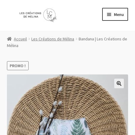
Aller
Aller
Menu
à
au
la
contenu
Accueil
navigation
Accueil
Les Créations de Mélina
Bandana | Les Créations de
Mélina
Boutique
Liste de souhaits
PROMO !
Mon compte
Panier
Politique de confidentialité
Validation de la commande