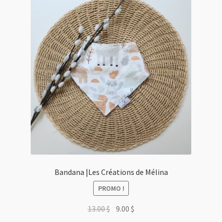
Bandana |Les Créations de Mélina
PROMO !
Le
Le
13.00
$
9.00
$
prix
prix