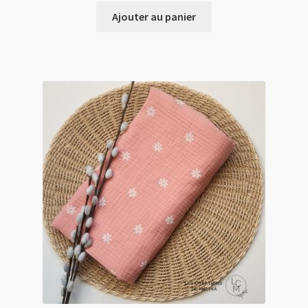
initial
actuel
Ajouter au panier
était :
est :
13.00 $.
9.00 $.