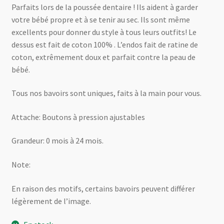
Parfaits lors de la poussée dentaire ! Ils aident à garder
initial
actuel
votre bébé propre et à se tenir au sec. Ils sont même
était :
est :
excellents pour donner du style à tous leurs outfits! Le
dessus est fait de coton 100% . L’endos fait de ratine de
13.00 $.
9.00 $.
coton, extrêmement doux et parfait contre la peau de
bébé.
Tous nos bavoirs sont uniques, faits à la main pour vous.
Attache: Boutons à pression ajustables
Grandeur: 0 mois à 24 mois.
Note:
En raison des motifs, certains bavoirs peuvent différer
légèrement de l’image.