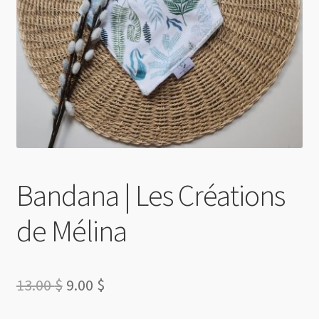
Bandana | Les Créations
de Mélina
Le
Le
13.00
$
9.00
$
prix
prix