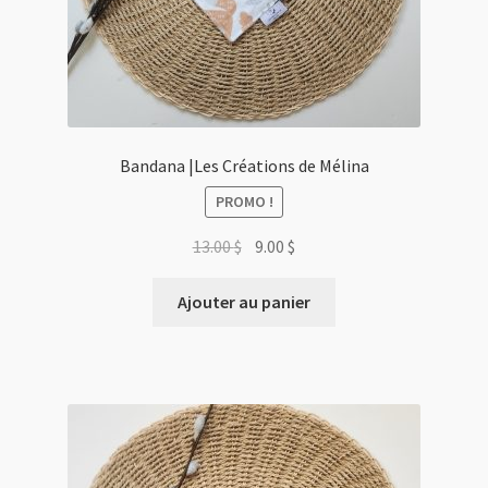
Bandana |Les Créations de Mélina
PROMO !
Le
Le
13.00
$
9.00
$
prix
prix
initial
actuel
Ajouter au panier
était :
est :
13.00 $.
9.00 $.